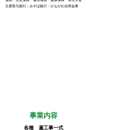
主要​取引銀行：みずほ銀行・かながわ信用金庫
​事業内容​
各種 鳶工事一式