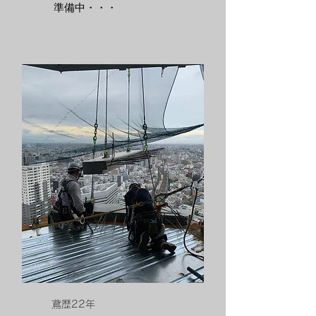
​準備中・・・
​鳶歴22年