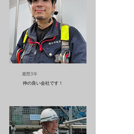
​鳶歴3年
仲の良い
​会社です！